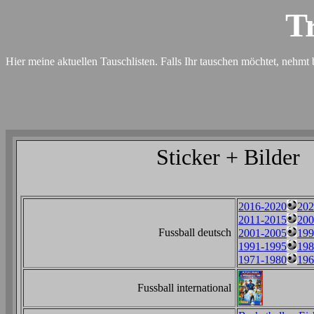
T
Hier meine aktuellen Tauschlisten. Falls Ihr tauschen möchtet, nehmt b
Sticker + Bilder
2016-2020
202
2011-2015
200
Fussball deutsch
2001-2005
199
1991-1995
198
1971-1980
196
Fussball international