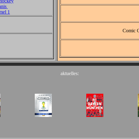
hockey
nis
l 1
Comic C
aktuelles: