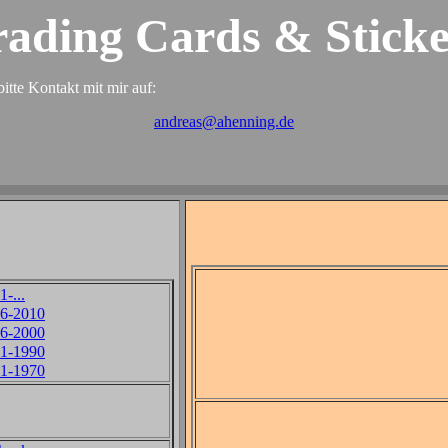
rading Cards & Sticke
itte Kontakt mit mir auf:
andreas@ahenning.de
1-...
6-2010
6-2000
1-1990
1-1970