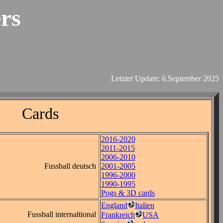
rs
Letzter Update: 6.September 2025
Cards
2016-2020
2011-2015
2006-2010
Fussball deutsch
2001-2005
1996-2000
1990-1995
Pogs & 3D cards
England
Italien
Fussball internaltional
Frankreich
USA