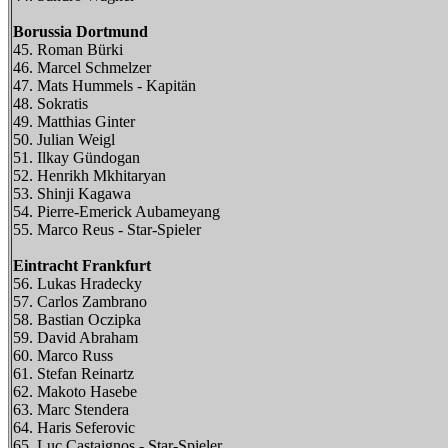
Borussia Dortmund
45. Roman Bürki
46. Marcel Schmelzer
47. Mats Hummels - Kapitän
48. Sokratis
49. Matthias Ginter
50. Julian Weigl
51. Ilkay Gündogan
52. Henrikh Mkhitaryan
53. Shinji Kagawa
54. Pierre-Emerick Aubameyang
55. Marco Reus - Star-Spieler
Eintracht Frankfurt
56. Lukas Hradecky
57. Carlos Zambrano
58. Bastian Oczipka
59. David Abraham
60. Marco Russ
61. Stefan Reinartz
62. Makoto Hasebe
63. Marc Stendera
64. Haris Seferovic
65. Luc Castaignos - Star-Spieler