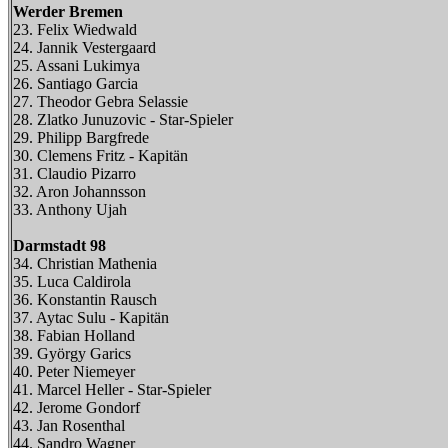
Werder Bremen
23. Felix Wiedwald
24. Jannik Vestergaard
25. Assani Lukimya
26. Santiago Garcia
27. Theodor Gebra Selassie
28. Zlatko Junuzovic - Star-Spieler
29. Philipp Bargfrede
30. Clemens Fritz - Kapitän
31. Claudio Pizarro
32. Aron Johannsson
33. Anthony Ujah
Darmstadt 98
34. Christian Mathenia
35. Luca Caldirola
36. Konstantin Rausch
37. Aytac Sulu - Kapitän
38. Fabian Holland
39. György Garics
40. Peter Niemeyer
41. Marcel Heller - Star-Spieler
42. Jerome Gondorf
43. Jan Rosenthal
44. Sandro Wagner