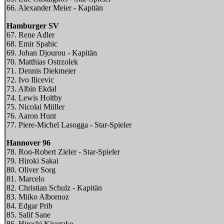
66. Alexander Meier - Kapitän
Hamburger SV
67. Rene Adler
68. Emir Spahic
69. Johan Djourou - Kapitän
70. Matthias Ostrzolek
71. Dennis Diekmeier
72. Ivo Ilicevic
73. Albin Ekdal
74. Lewis Holtby
75. Nicolai Müller
76. Aaron Hunt
77. Piere-Michel Lasogga - Star-Spieler
Hannover 96
78. Ron-Robert Zieler - Star-Spieler
79. Hiroki Sakai
80. Oliver Sorg
81. Marcelo
82. Christian Schulz - Kapitän
83. Miiko Albornoz
84. Edgar Prib
85. Salif Sane
86. Hiroshi Kiyotake