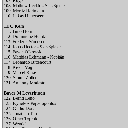
107. Roger
108. Mathew Leckie - Star-Spieler
109. Moritz Hartmann
110. Lukas Hinterseer
1.FC Köln
111. Timo Horn
112. Dominique Heintz
113. Frederik Sörensen
114. Jonas Hector - Star-Spieler
115. Pawel Olkowski
116. Matthias Lehmann - Kapitän
117. Leonardo Bittencourt
118. Kevin Vogt
119. Marcel Risse
120. Simon Zoller
121. Anthony Modeste
Bayer 04 Leverkusen
122. Bernd Leno
123. Kyriakos Papadopoulos
124. Giulio Donati
125. Jonathan Tah
126. Ömer Toprak
127. Wendell