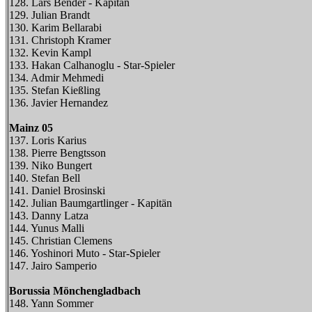
128. Lars Bender - Kapitän
129. Julian Brandt
130. Karim Bellarabi
131. Christoph Kramer
132. Kevin Kampl
133. Hakan Calhanoglu - Star-Spieler
134. Admir Mehmedi
135. Stefan Kießling
136. Javier Hernandez
Mainz 05
137. Loris Karius
138. Pierre Bengtsson
139. Niko Bungert
140. Stefan Bell
141. Daniel Brosinski
142. Julian Baumgartlinger - Kapitän
143. Danny Latza
144. Yunus Malli
145. Christian Clemens
146. Yoshinori Muto - Star-Spieler
147. Jairo Samperio
Borussia Mönchengladbach
148. Yann Sommer