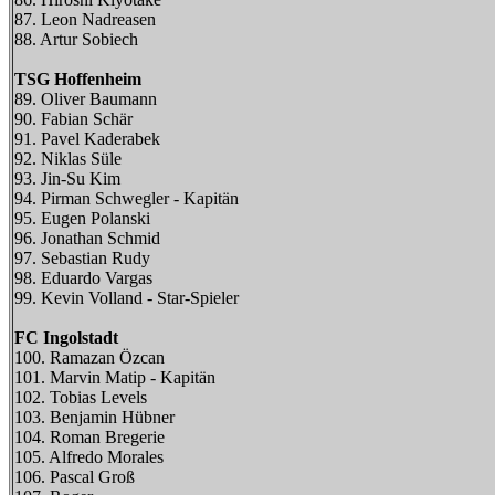
87. Leon Nadreasen
88. Artur Sobiech
TSG Hoffenheim
89. Oliver Baumann
90. Fabian Schär
91. Pavel Kaderabek
92. Niklas Süle
93. Jin-Su Kim
94. Pirman Schwegler - Kapitän
95. Eugen Polanski
96. Jonathan Schmid
97. Sebastian Rudy
98. Eduardo Vargas
99. Kevin Volland - Star-Spieler
FC Ingolstadt
100. Ramazan Özcan
101. Marvin Matip - Kapitän
102. Tobias Levels
103. Benjamin Hübner
104. Roman Bregerie
105. Alfredo Morales
106. Pascal Groß