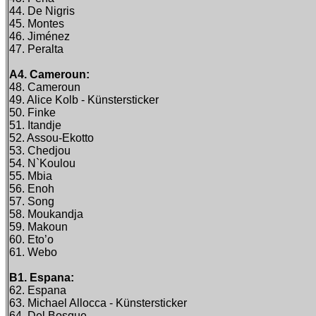
44. De Nigris
45. Montes
46. Jiménez
47. Peralta
A4. Cameroun:
48. Cameroun
49. Alice Kolb - Künstersticker
50. Finke
51. Itandje
52. Assou-Ekotto
53. Chedjou
54. N`Koulou
55. Mbia
56. Enoh
57. Song
58. Moukandja
59. Makoun
60. Eto’o
61. Webo
B1. Espana:
62. Espana
63. Michael Allocca - Künstersticker
64. Del Bosque