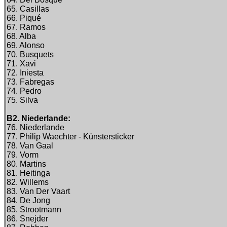
65. Casillas
66. Piqué
67. Ramos
68. Alba
69. Alonso
70. Busquets
71. Xavi
72. Iniesta
73. Fabregas
74. Pedro
75. Silva
B2. Niederlande:
76. Niederlande
77. Philip Waechter - Künstersticker
78. Van Gaal
79. Vorm
80. Martins
81. Heitinga
82. Willems
83. Van Der Vaart
84. De Jong
85. Strootmann
86. Snejder