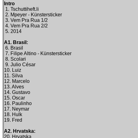
Intro
1. Tschuttiheft.li
2. Mpeyer - Künstersticker
3. Vem Pra Rua 1/2
4. Vem Pra Rua 2/2
5. 2014
A1. Brasil:
6. Brasil
7. Filipe Altino - Künstersticker
8. Scolari
9. Julio César
10. Luiz
11. Silva
12. Marcelo
13. Alves
14. Gustavo
15. Oscar
16. Paulinho
17. Neymar
18. Hulk
19. Fred
A2. Hrvatska:
20. Hrvatska