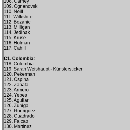
108. Carney
109. Ognenovski
110. Neill
111. Wilkshire
112. Bozanic
113. Milligan
114. Jedinak
115. Kruse
116. Holman
117. Cahill
C1. Colombia:
118. Colombia
119. Sarah Weishaupt - Künstersticker
120. Pekerman
121. Ospina
122. Zapata
123. Armero
124. Yepes
125. Aguilar
126. Zuniga
127. Rodriguez
128. Cuadrado
129. Falcao
130. Martinez