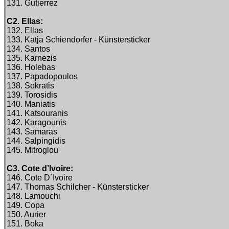
131. Gutierrez
C2. Ellas:
132. Ellas
133. Katja Schiendorfer - Künstersticker
134. Santos
135. Karnezis
136. Holebas
137. Papadopoulos
138. Sokratis
139. Torosidis
140. Maniatis
141. Katsouranis
142. Karagounis
143. Samaras
144. Salpingidis
145. Mitroglou
C3. Cote d’Ivoire:
146. Cote D`Ivoire
147. Thomas Schilcher - Künstersticker
148. Lamouchi
149. Copa
150. Aurier
151. Boka