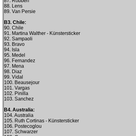
87. Robben
88. Lens
89. Van Persie
B3. Chile:
90. Chile
91. Martina Walther - Künstersticker
92. Sampaoli
93. Bravo
94. Isla
95. Medel
96. Fernandez
97. Mena
98. Diaz
99. Vidal
100. Beausejour
101. Vargas
102. Pinilla
103. Sanchez
B4. Australia:
104. Australia
105. Ruth Cortinas - Künstersticker
106. Postecoglou
107. Schwarzer