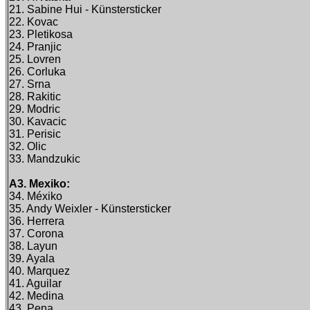
21. Sabine Hui - Künstersticker
22. Kovac
23. Pletikosa
24. Pranjic
25. Lovren
26. Corluka
27. Srna
28. Rakitic
29. Modric
30. Kavacic
31. Perisic
32. Olic
33. Mandzukic
A3. Mexiko:
34. Méxiko
35. Andy Weixler - Künstersticker
36. Herrera
37. Corona
38. Layun
39. Ayala
40. Marquez
41. Aguilar
42. Medina
43. Pena